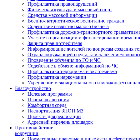
Профилактика правонарушений
Физическая культура и массовый спорт
Средства массовой информации
Военно-патриотическое воспитание граждан
Содействие развитию малого бизнеса
Профилактика дорожно-транспортного травматизм
Участие в организации и финансировании временн
Защита прав потребителя
Информирование жителей по вопросам создания то
Охрана окружающей среды, за исключением эколог
Проведение обучения по ГО и ЧС
Содействие в обмене информацией по ЧС
Профилактика терроризма и экстремизма
Профилактика наркомании
Укрепление межнационального и межконфессионал
Благоустройство
Целевые программы
Планы, реализация
Комфортная среда
Паспортизация ЗНОП МЗ
Проекты для реализации
Адресный перечень площадок
Противодействие
коррупции
Нормативные правовые и иные акты в сфере проти