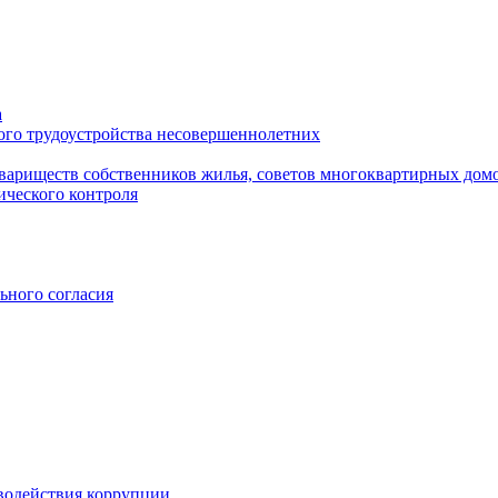
а
ого трудоустройства несовершеннолетних
вариществ собственников жилья, советов многоквартирных дом
ического контроля
ьного согласия
водействия коррупции