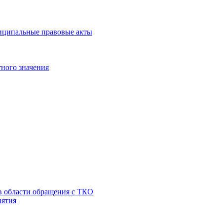
иципальные правовые акты
ного значения
 в области обращения с ТКО
иятия