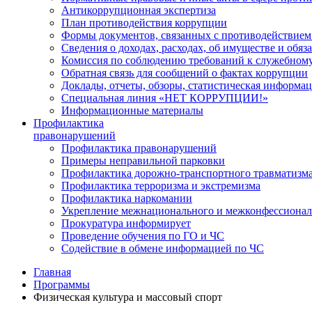
Антикоррупционная экспертиза
План противодействия коррупции
Формы документов, связанных с противодействием
Сведения о доходах, расходах, об имуществе и обяз
Комиссия по соблюдению требований к служебному
Обратная связь для сообщений о фактах коррупции
Доклады, отчеты, обзоры, статистическая информа
Специальная линия «НЕТ КОРРУПЦИИ!»
Информационные материалы
Профилактика
правонарушений
Профилактика правонарушений
Примеры неправильной парковки
Профилактика дорожно-транспортного травматизм
Профилактика терроризма и экстремизма
Профилактика наркомании
Укрепление межнационального и межконфессионал
Прокуратура информирует
Проведение обучения по ГО и ЧС
Содействие в обмене информацией по ЧС
Главная
Программы
Физическая культура и массовый спорт