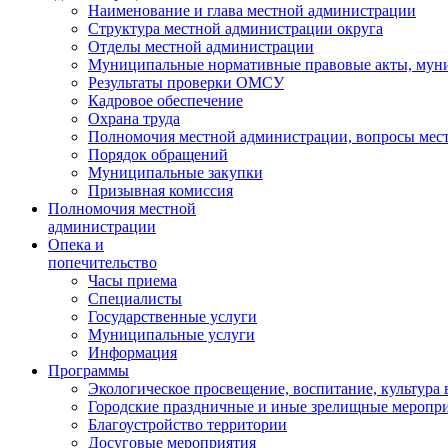
Наименование и глава местной администрации
Структура местной администрации округа
Отделы местной администрации
Муниципальные нормативные правовые акты, мун
Результаты проверки ОМСУ
Кадровое обеспечение
Охрана труда
Полномочия местной администрации, вопросы мест
Порядок обращений
Муниципальные закупки
Призывная комиссия
Полномочия местной
администрации
Опека и
попечительство
Часы приема
Специалисты
Государственные услуги
Муниципальные услуги
Информация
Программы
Экологическое просвещение, воспитание, культура
Городские праздничные и иные зрелищные меропр
Благоустройство территории
Досуговые мероприятия