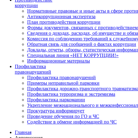
коррупции
Нормативные правовые и иные акты в сфере проти
Антикоррупционная экспертиза
План противодействия коррупции
Формы документов, связанных с противодействием
Сведения о доходах, расходах, об имуществе и обяз
Комиссия по соблюдению требований к служебному
Обратная связь для сообщений о фактах коррупции
Доклады, отчеты, обзоры, статистическая информа
Специальная линия «НЕТ КОРРУПЦИИ!»
Информационные материалы
Профилактика
правонарушений
Профилактика правонарушений
Примеры неправильной парковки
Профилактика дорожно-транспортного травматизм
Профилактика терроризма и экстремизма
Профилактика наркомании
Укрепление межнационального и межконфессионал
Прокуратура информирует
Проведение обучения по ГО и ЧС
Содействие в обмене информацией по ЧС
Главная
Авторизация