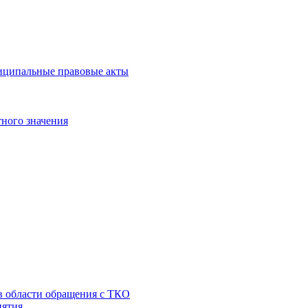
иципальные правовые акты
ного значения
 в области обращения с ТКО
иятия