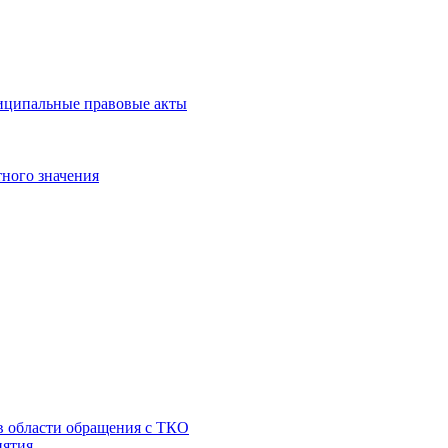
иципальные правовые акты
ного значения
 в области обращения с ТКО
иятия