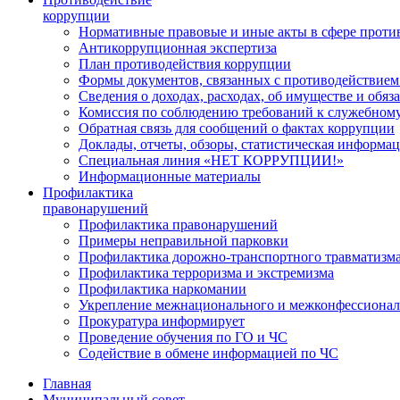
коррупции
Нормативные правовые и иные акты в сфере проти
Антикоррупционная экспертиза
План противодействия коррупции
Формы документов, связанных с противодействием
Сведения о доходах, расходах, об имуществе и обяз
Комиссия по соблюдению требований к служебному
Обратная связь для сообщений о фактах коррупции
Доклады, отчеты, обзоры, статистическая информа
Специальная линия «НЕТ КОРРУПЦИИ!»
Информационные материалы
Профилактика
правонарушений
Профилактика правонарушений
Примеры неправильной парковки
Профилактика дорожно-транспортного травматизм
Профилактика терроризма и экстремизма
Профилактика наркомании
Укрепление межнационального и межконфессионал
Прокуратура информирует
Проведение обучения по ГО и ЧС
Содействие в обмене информацией по ЧС
Главная
Муниципальный совет