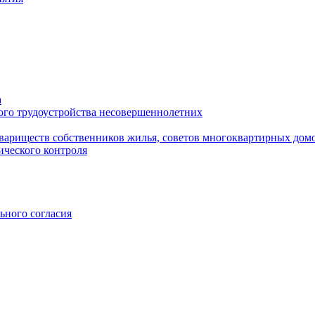
а
ого трудоустройства несовершеннолетних
вариществ собственников жилья, советов многоквартирных дом
ического контроля
ьного согласия