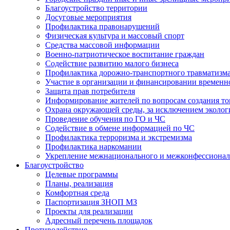
Благоустройство территории
Досуговые мероприятия
Профилактика правонарушений
Физическая культура и массовый спорт
Средства массовой информации
Военно-патриотическое воспитание граждан
Содействие развитию малого бизнеса
Профилактика дорожно-транспортного травматизм
Участие в организации и финансировании временн
Защита прав потребителя
Информирование жителей по вопросам создания то
Охрана окружающей среды, за исключением эколог
Проведение обучения по ГО и ЧС
Содействие в обмене информацией по ЧС
Профилактика терроризма и экстремизма
Профилактика наркомании
Укрепление межнационального и межконфессионал
Благоустройство
Целевые программы
Планы, реализация
Комфортная среда
Паспортизация ЗНОП МЗ
Проекты для реализации
Адресный перечень площадок
Противодействие